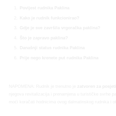
Povijest rudnika Paklina
Kako je rudnik funkcionirao?
Gdje je sve završila vrgoračka paklina?
Što je zapravo paklina?
Današnji status rudnika Paklina
Prije nego krenete put rudnika Paklina
NAPOMENA: Rudnik je trenutno je
zatvoren za posjeti
njegova revitalizacija i prenamjena u turističke svrhe p
moći koračati hodnicima ovog dalmatinskog rudnika i otk