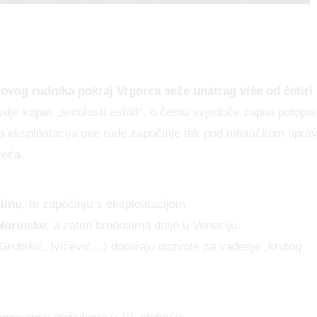
 ovog rudnika pokraj Vrgorca seže unatrag više od četiri
dje kopali „smolasti asfalt“, o čemu svjedoče zapisi putopi
jnija eksploatacija ove rude započinje tek pod mletačkom upr
jeća.
linu
, te započinju s eksploatacijom.
Norinske
, a zatim brodovima dalje u Veneciju.
, Grubišić, Ivičević…) dobivaju dozvole za vađenje „krutog