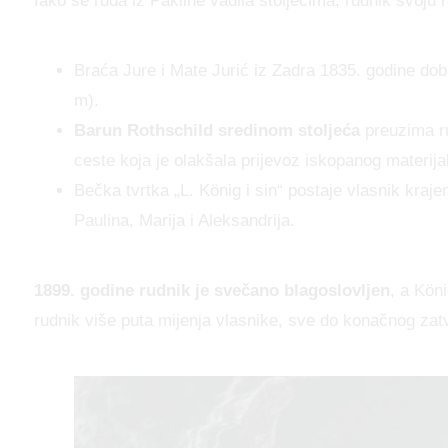
Iako se ruda iz Pakline vadila stoljećima, rudnik svoju 
Braća Jure i Mate Jurić iz Zadra 1835. godine dobi
m).
Barun Rothschild sredinom stoljeća
preuzima ru
ceste koja je olakšala prijevoz iskopanog materija
Bečka tvrtka „L. König i sin“ postaje vlasnik kraje
Paulina, Marija i Aleksandrija.
1899. godine rudnik je svečano blagoslovljen
, a Kön
rudnik više puta mijenja vlasnike, sve do konačnog zat