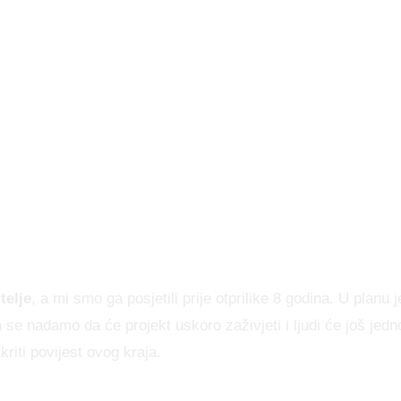
telje
, a mi smo ga posjetili prije otprilike 8 godina. U planu j
a se nadamo da će projekt uskoro zaživjeti i ljudi će još jed
riti povijest ovog kraja.