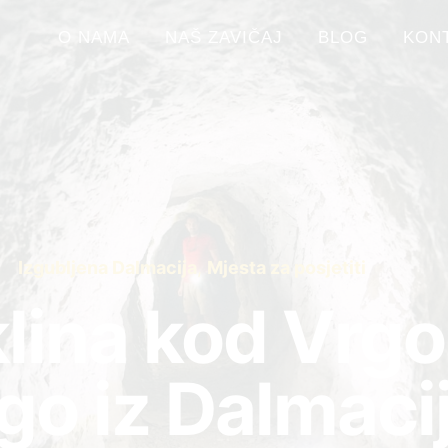
O NAMA
NAŠ ZAVIČAJ
BLOG
KON
Izgubljena Dalmacija
,
Mjesta za posjetiti
lina kod Vrgo
go iz Dalmaci