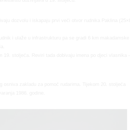
renesansu doživljava u 19. stoljeću:
vaju dozvolu i iskapaju prvi veći otvor rudnika Paklina (25×
dnik i ulaže u infrastrukturu pa se gradi 6 km makadamske
la.
m 19. stoljeća. Reviri tada dobivaju imena po djeci vlasnika 
ig osniva zakladu za pomoć rudarima. Tijekom 20. stoljeća
varanja 1986. godine.