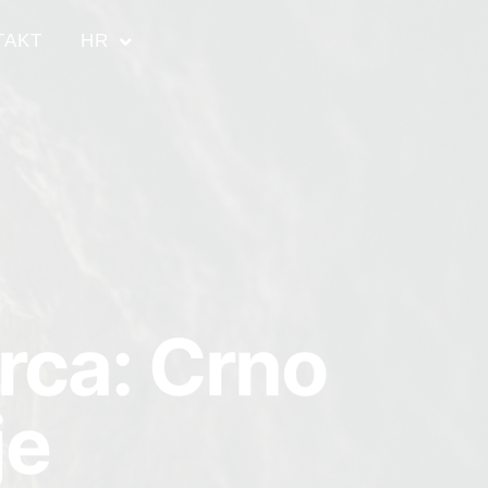
TAKT
HR
rca: Crno
je