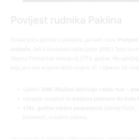
Povijest rudnika Paklina
Svaka priča počinje u prošlosti, pa tako i ova.
Povijest
stoljeća.
Još u osmansko doba (prije 1690.) Turci su ov
Alberta Fortisa koji datiraju iz 1774. godine. No ozbil
koja je u ove krajeve došla krajem 17. i tijekom 18. stol
Godine
1698. Mlečani otkrivaju rudnu tvar – pak
Iskopani materijal se
konjima prevozio do Kule 
1781. godine lokalni poduzetnici
(obitelji Kačić
bitumena“, u suštini pakline.