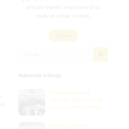
prirodne ljepote i inspiriramo te da
spakiraš ruksak i kreneš.
O nama
Najnovije s bloga
Vodimo vas na 5
e
najboljih planinarskih
nom
staza u okolici Ploča
Ramsko jezero: