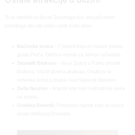
To je otprilike to što se Zaostroga tiče, evo još nekih
prijedloga ako ste voljni voziti malo dalje:
Baćinska jezera
– 7 jezera koja se nalaze pokraj
grada Ploča. Odlično mjesto za odmor i uživanje.
Skywalk Biokovo
– da je Zjatva u Parku prirode
Biokovo, bila bi glavna atrakcija. Ovako je to
nebeska šetnica znana i kao Skywalk Biokovo.
Delta Neretve
– krajolik koji tvori najhladnija rijeka
na svijetu.
Gradina Drvenik:
Povijesno mjesto koje se nalazi
iznad obližnjeg Drvenika.