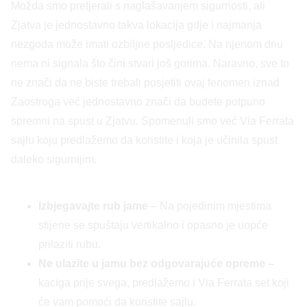
Možda smo pretjerali s naglašavanjem sigurnosti, ali
Zjatva je jednostavno takva lokacija gdje i najmanja
nezgoda može imati ozbiljne posljedice. Na njenom dnu
nema ni signala što čini stvari još gorima. Naravno, sve to
ne znači da ne biste trebali posjetiti ovaj fenomen iznad
Zaostroga već jednostavno znači da budete potpuno
spremni na spust u Zjatvu. Spomenuli smo već Via Ferrata
sajlu koju predlažemo da koristite i koja je učinila spust
daleko sigurnijim.
Izbjegavajte rub jame
– Na pojedinim mjestima
stijene se spuštaju vertikalno i opasno je uopće
prilaziti rubu.
Ne ulazite u jamu bez odgovarajuće opreme –
kaciga prije svega, predlažemo i Via Ferrata set koji
će vam pomoći da koristite sajlu.