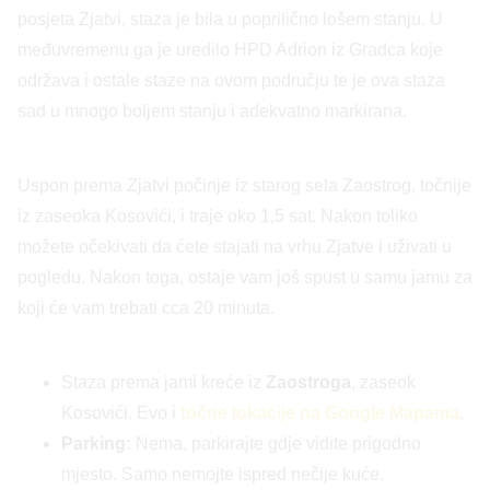
posjeta Zjatvi, staza je bila u poprilično lošem stanju. U
međuvremenu ga je uredilo HPD Adrion iz Gradca koje
održava i ostale staze na ovom području te je ova staza
sad u mnogo boljem stanju i adekvatno markirana.
Uspon prema Zjatvi počinje iz starog sela Zaostrog, točnije
iz zaseoka Kosovići, i traje oko 1,5 sat. Nakon toliko
možete očekivati da ćete stajati na vrhu Zjatve i uživati u
pogledu. Nakon toga, ostaje vam još spust u samu jamu za
koji će vam trebati cca 20 minuta.
Staza prema jami kreće iz
Zaostroga
, zaseok
Kosovići. Evo i
točne lokacije na Google Mapama
.
Parking:
Nema, parkirajte gdje vidite prigodno
mjesto. Samo nemojte ispred nečije kuće.