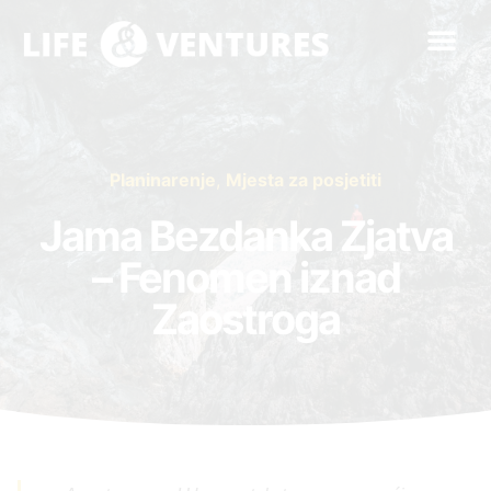
Planinarenje
,
Mjesta za posjetiti
Jama Bezdanka Zjatva
– Fenomen iznad
Zaostroga