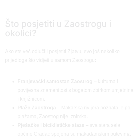
Što posjetiti u Zaostrogu i
okolici?
Ako ste već odlučili posjetiti Zjatvu, evo još nekoliko
prijedloga što vidjeti u samom Zaostrogu:
Franjevački samostan Zaostrog
– kulturna i
povijesna znamenitost s bogatom zbirkom umjetnina
i knjižnicom.
Plaže Zaostroga
– Makarska rivijera poznata je po
plažama, Zaostrog nije iznimka.
Pješačke i biciklističke staze
– sva stara sela
općine Gradac spojena su makadamskim putevima