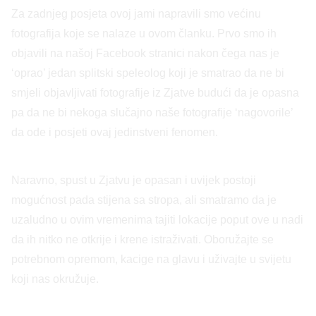
Za zadnjeg posjeta ovoj jami napravili smo većinu
fotografija koje se nalaze u ovom članku. Prvo smo ih
objavili na našoj Facebook stranici nakon čega nas je
‘oprao’ jedan splitski speleolog koji je smatrao da ne bi
smjeli objavljivati fotografije iz Zjatve budući da je opasna
pa da ne bi nekoga slučajno naše fotografije ‘nagovorile’
da ode i posjeti ovaj jedinstveni fenomen.
Naravno, spust u Zjatvu je opasan i uvijek postoji
mogućnost pada stijena sa stropa, ali smatramo da je
uzaludno u ovim vremenima tajiti lokacije poput ove u nadi
da ih nitko ne otkrije i krene istraživati. Oboružajte se
potrebnom opremom, kacige na glavu i uživajte u svijetu
koji nas okružuje.