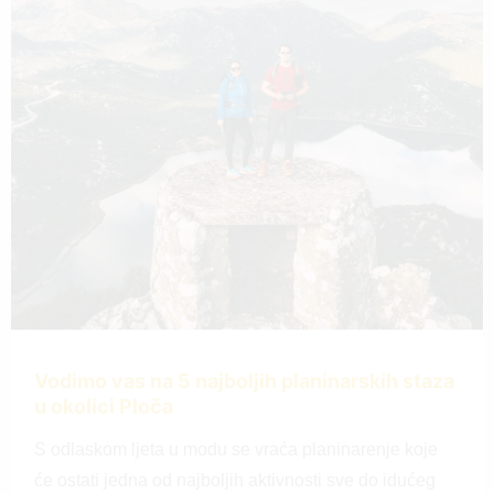
Vodimo vas na 5 najboljih planinarskih staza
u okolici Ploča
S odlaskom ljeta u modu se vraća planinarenje koje
će ostati jedna od najboljih aktivnosti sve do idućeg