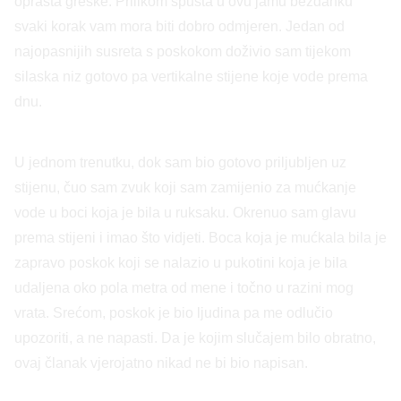
oprašta greške. Prilikom spusta u ovu jamu bezdanku
svaki korak vam mora biti dobro odmjeren. Jedan od
najopasnijih susreta s poskokom doživio sam tijekom
silaska niz gotovo pa vertikalne stijene koje vode prema
dnu.
U jednom trenutku, dok sam bio gotovo priljubljen uz
stijenu, čuo sam zvuk koji sam zamijenio za mućkanje
vode u boci koja je bila u ruksaku. Okrenuo sam glavu
prema stijeni i imao što vidjeti. Boca koja je mućkala bila je
zapravo poskok koji se nalazio u pukotini koja je bila
udaljena oko pola metra od mene i točno u razini mog
vrata. Srećom, poskok je bio ljudina pa me odlučio
upozoriti, a ne napasti. Da je kojim slučajem bilo obratno,
ovaj članak vjerojatno nikad ne bi bio napisan.