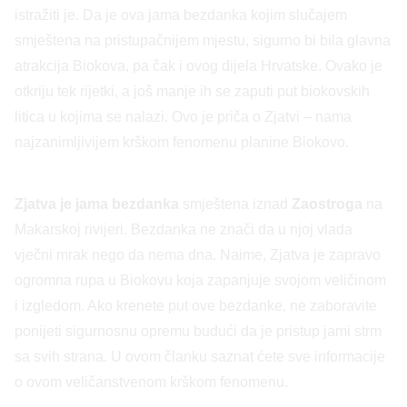
istražiti je. Da je ova jama bezdanka kojim slučajem
smještena na pristupačnijem mjestu, sigurno bi bila glavna
atrakcija Biokova, pa čak i ovog dijela Hrvatske. Ovako je
otkriju tek rijetki, a još manje ih se zaputi put biokovskih
litica u kojima se nalazi. Ovo je priča o Zjatvi – nama
najzanimljivijem krškom fenomenu planine Biokovo.
Zjatva je jama bezdanka
smještena iznad
Zaostroga
na
Makarskoj rivijeri. Bezdanka ne znači da u njoj vlada
vječni mrak nego da nema dna. Naime, Zjatva je zapravo
ogromna rupa u Biokovu koja zapanjuje svojom veličinom
i izgledom. Ako krenete put ove bezdanke, ne zaboravite
ponijeti sigurnosnu opremu budući da je pristup jami strm
sa svih strana. U ovom članku saznat ćete sve informacije
o ovom veličanstvenom krškom fenomenu.