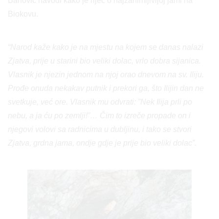
Banović navodi kako je riječ o najzanimljivijoj jami na
Biokovu.
“Narod kaže kako je na mjestu na kojem se danas nalazi
Zjatva, prije u starini bio veliki dolac, vrlo dobra sijanica.
Vlasnik je njezin jednom na njoj orao dnevom na sv. Iliju.
Prođe onuda nekakav putnik i prekori ga, što Ilijin dan ne
svetkuje, već ore. Vlasnik mu odvrati: ”Nek Ilija prli po
nebu, a ja ću po zemlji!”… Čim to izreče propade on i
njegovi volovi sa radnicima u dubljinu, i tako se stvori
Zjatva, grdna jama, ondje gdje je prije bio veliki dolac”.