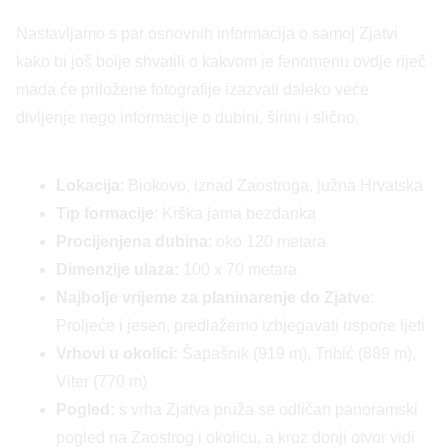
Nastavljamo s par osnovnih informacija o samoj Zjatvi
kako bi još bolje shvatili o kakvom je fenomenu ovdje riječ
mada će priložene fotografije izazvati daleko veće
divljenje nego informacije o dubini, širini i slično.
Lokacija
: Biokovo, iznad Zaostroga, južna Hrvatska
Tip formacije
: Krška jama bezdanka
Procijenjena dubina
: oko 120 metara
Dimenzije ulaza:
100 x 70 metara
Najbolje vrijeme za planinarenje do Zjatve
:
Proljeće i jesen, predlažemo izbjegavati uspone ljeti
Vrhovi u okolici:
Šapašnik (919 m), Tribić (889 m),
Viter (770 m)
Pogled:
s vrha Zjatva pruža se odličan panoramski
pogled na Zaostrog i okolicu, a kroz donji otvor vidi