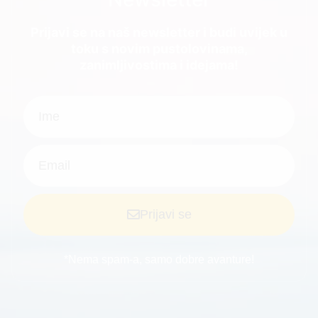
Prijavi se na naš newsletter i budi uvijek u
toku s novim pustolovinama,
zanimljivostima i idejama!
Prijavi se
*Nema spam-a, samo dobre avanture!