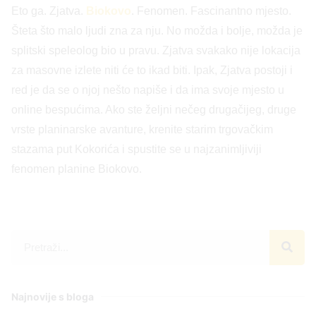
Eto ga. Zjatva.
Biokovo
. Fenomen. Fascinantno mjesto.
Šteta što malo ljudi zna za nju. No možda i bolje, možda je
splitski speleolog bio u pravu. Zjatva svakako nije lokacija
za masovne izlete niti će to ikad biti. Ipak, Zjatva postoji i
red je da se o njoj nešto napiše i da ima svoje mjesto u
online bespućima. Ako ste željni nečeg drugačijeg, druge
vrste planinarske avanture, krenite starim trgovačkim
stazama put Kokorića i spustite se u najzanimljiviji
fenomen planine Biokovo.
Najnovije s bloga