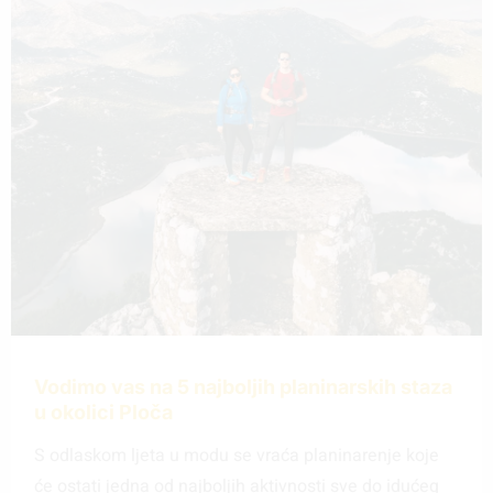
Vodimo vas na 5 najboljih planinarskih staza
u okolici Ploča
S odlaskom ljeta u modu se vraća planinarenje koje
će ostati jedna od najboljih aktivnosti sve do idućeg