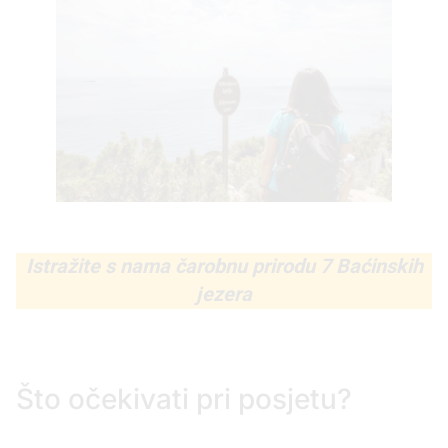
Istražite s nama čarobnu prirodu 7 Baćinskih
jezera
Što očekivati pri posjetu?