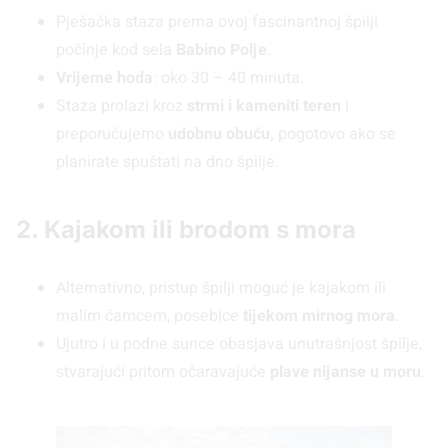
Pješačka staza prema ovoj fascinantnoj špilji
počinje kod sela
Babino Polje
.
Vrijeme hoda
: oko 30 – 40 minuta.
Staza prolazi kroz
strmi i kameniti teren
i
preporučujemo
udobnu obuću,
pogotovo ako se
planirate spuštati na dno špilje.
2. Kajakom ili brodom s mora
Alternativno, pristup špilji moguć je kajakom ili
malim čamcem, posebice
tijekom mirnog mora
.
Ujutro i u podne sunce obasjava unutrašnjost špilje,
stvarajući pritom očaravajuće
plave nijanse u moru
.