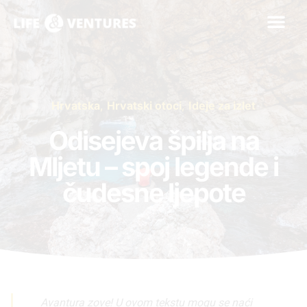
Hrvatska
,
Hrvatski otoci
,
Ideje za izlet
Odisejeva špilja na
Mljetu – spoj legende i
čudesne ljepote
Avantura zove! U ovom tekstu mogu se naći