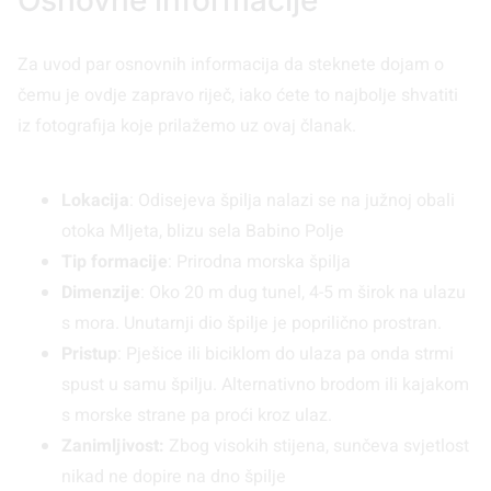
Za uvod par osnovnih informacija da steknete dojam o
čemu je ovdje zapravo riječ, iako ćete to najbolje shvatiti
iz fotografija koje prilažemo uz ovaj članak.
Lokacija
: Odisejeva špilja nalazi se na južnoj obali
otoka Mljeta, blizu sela Babino Polje
Tip formacije
: Prirodna morska špilja
Dimenzije
: Oko 20 m dug tunel, 4-5 m širok na ulazu
s mora. Unutarnji dio špilje je poprilično prostran.
Pristup
: Pješice ili biciklom do ulaza pa onda strmi
spust u samu špilju. Alternativno brodom ili kajakom
s morske strane pa proći kroz ulaz.
Zanimljivost:
Zbog visokih stijena, sunčeva svjetlost
nikad ne dopire na dno špilje