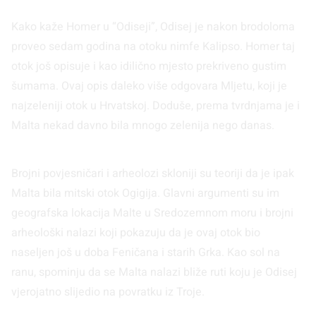
Kako kaže Homer u “Odiseji”, Odisej je nakon brodoloma
proveo sedam godina na otoku nimfe Kalipso. Homer taj
otok još opisuje i kao idilično mjesto prekriveno gustim
šumama. Ovaj opis daleko više odgovara Mljetu, koji je
najzeleniji otok u Hrvatskoj. Doduše, prema tvrdnjama je i
Malta nekad davno bila mnogo zelenija nego danas.
Brojni povjesničari i arheolozi skloniji su teoriji da je ipak
Malta bila mitski otok Ogigija. Glavni argumenti su im
geografska lokacija Malte u Sredozemnom moru i brojni
arheološki nalazi koji pokazuju da je ovaj otok bio
naseljen još u doba Feničana i starih Grka. Kao sol na
ranu, spominju da se Malta nalazi bliže ruti koju je Odisej
vjerojatno slijedio na povratku iz Troje.