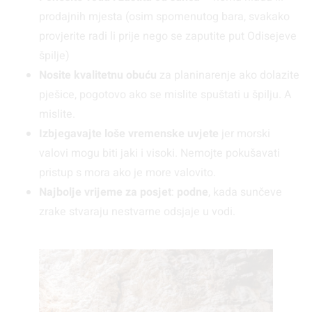
prodajnih mjesta (osim spomenutog bara, svakako
provjerite radi li prije nego se zaputite put Odisejeve
špilje)
Nosite kvalitetnu obuću
za planinarenje ako dolazite
pješice, pogotovo ako se mislite spuštati u špilju. A
mislite.
Izbjegavajte loše vremenske uvjete
jer morski
valovi mogu biti jaki i visoki. Nemojte pokušavati
pristup s mora ako je more valovito.
Najbolje vrijeme za posjet
:
podne
, kada sunčeve
zrake stvaraju nestvarne odsjaje u vodi.