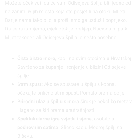
Možete očekivati da će vam Odisejeva špilja biti jedno od
najzanimljivijih mjesta koja ste posjetili na otoku Mljetu.
Bar je nama tako bilo, a prošli smo ga uzduž i poprijeko.
Da se razumijemo, cijeli otok je prelijep, Nacionalni park
Mljet također, ali Odisejeva špilja je nešto posebno.
Čisto bistro more
, kao i na svim otocima u Hrvatskoj.
Savršeno za kupanje i ronjenje u blizini Odisejeve
špilje.
Strm spust:
Ako se spuštate u špilju s kopna,
očekujte prilično strm spust. Pomalo prema dolje.
Prirodni ulaz u špilju s mora
širok je nekoliko metara
i lagano se širi prema unutrašnjosti.
Spektakularne igre svjetla i sjene
, osobito
u
podnevnim satima
. Slično kao u Modroj špilji na
Biševu.