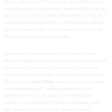
idiličan otok, ali zelen? Ni najmanje. Ipak, Maltežani su
iskoristili priliku i brendirali svoju Odisejevu špilju koja se
nalazi na otoku Gozo u sastavu Malte. Nama je ipak draža
naša za koju smo sigurni da bi je nimfa Kalipso izabrala
prije nego onu na Malti. Ovaj članak vodi vas na mjesto
znano kao Odisejeva špilja na Mljetu.
Ovaj prirodni fenomen posjetili smo tijekom 2 dana
odiseje na Mljetu usred pandemije koronavirusa koja nam
je omogućila značajan višak vremena za istraživanje
mjesta kao što je otok Mljet. Odisejeva špilja smještena
na južnoj obali
otoka Mljeta
, usred visokih klisura, i jedno
je od najtajanstvenijih i najatraktivnijih mjesta na
najzelenijem otoku u Hrvatskoj. Ova morska špilja
poznata je po svojoj ljepoti, čistom moru duboko plave
boje i legendi koja ju povezuje s grčkim junakom