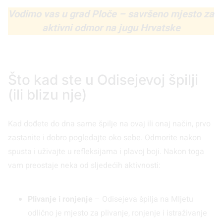
Vodimo vas u grad Ploče – savršeno mjesto za
aktivni odmor na jugu Hrvatske
Što kad ste u Odisejevoj špilji
(ili blizu nje)
Kad dođete do dna same špilje na ovaj ili onaj način, prvo
zastanite i dobro pogledajte oko sebe. Odmorite nakon
spusta i uživajte u refleksijama i plavoj boji. Nakon toga
vam preostaje neka od sljedećih aktivnosti:
Plivanje i ronjenje
– Odisejeva špilja na Mljetu
odlično je mjesto za plivanje, ronjenje i istraživanje