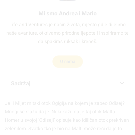
Mi smo Andrea i Mario
Life and Ventures je način života, mjesto gdje dijelimo
naše avanture, otkrivamo prirodne ljepote i inspiriramo te
da spakiraš ruksak i kreneš.
O nama
Sadržaj
Je li Mljet mitski otok Ogigija na kojem je zapeo Odisej?
Mnogi se slažu da je. Neki kažu da je taj otok Malta.
Homer u svojoj ‘Odiseji’ opisuje kao idiličan otok prekriven
zelenilom. Svatko tko je bio na Malti može reći da je to