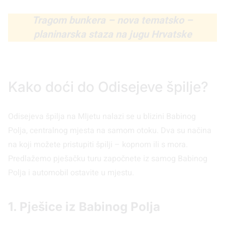
Tragom bunkera – nova tematsko –
planinarska staza na jugu Hrvatske
Kako doći do Odisejeve špilje?
Odisejeva špilja na Mljetu nalazi se u blizini Babinog
Polja, centralnog mjesta na samom otoku. Dva su načina
na koji možete pristupiti špilji – kopnom ili s mora.
Predlažemo pješačku turu započnete iz samog Babinog
Polja i automobil ostavite u mjestu.
1. Pješice iz Babinog Polja