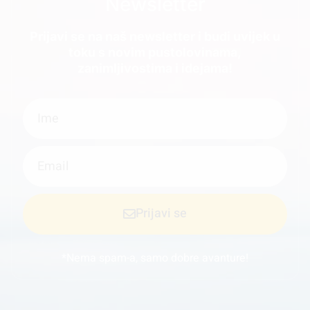
Newsletter
Prijavi se na naš newsletter i budi uvijek u
toku s novim pustolovinama,
zanimljivostima i idejama!
Prijavi se
*Nema spam-a, samo dobre avanture!